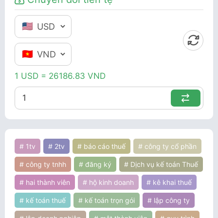
1 USD = 26186.83 VND
# 1tv
# 2tv
# báo cáo thuế
# công ty cổ phần
# công ty tnhh
# đăng ký
# Dịch vụ kế toán Thuế
# hai thành viên
# hộ kinh doanh
# kê khai thuế
# kế toán thuế
# kế toán trọn gói
# lập công ty