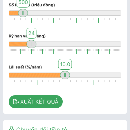
500
Số tiền vay (triệu đồng)
24
Kỳ hạn vay (tháng)
10.0
Lãi suất (%/năm)
XUẤT KẾT QUẢ
Chuyển đổi tiền tệ