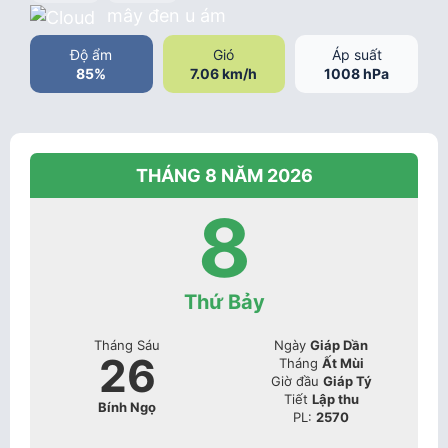
mây đen u ám
Độ ẩm
Gió
Áp suất
85%
7.06 km/h
1008 hPa
THÁNG 8 NĂM 2026
8
Thứ Bảy
Tháng Sáu
Ngày
Giáp Dần
26
Tháng
Ất Mùi
Giờ đầu
Giáp Tý
Tiết
Lập thu
Bính Ngọ
PL:
2570