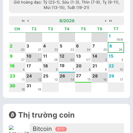
Giờ hoàng đạo: Tý (23-1), Sửu (1-3), Thìn (7-9), Tỵ (9-11),
Mùi (13-15), Tuất (19-21)
‹‹
‹
8/2026
›
››
CN
T2
T3
T4
T5
T6
T7
1
19/6
2
3
4
5
6
7
8
20
21
22
23
24
25
26
9
10
11
12
13
14
15
27
28
29
30
1/7
2
3
19
16
17
18
20
21
22
7
4
5
6
8
9
10
27
23
24
25
26
28
29
15
11
12
13
14
16
17
30
31
18
19
Thị trường coin
Bitcoin
BTC