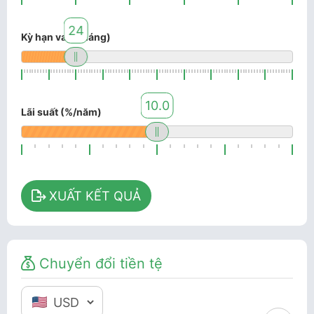
24
Kỳ hạn vay (tháng)
10.0
Lãi suất (%/năm)
XUẤT KẾT QUẢ
Chuyển đổi tiền tệ