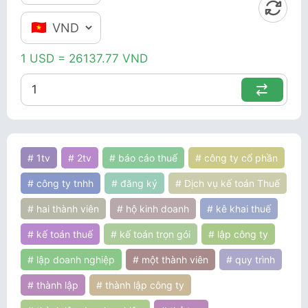
1 USD = 26137.77 VND
# 1tv
# 2tv
# báo cáo thuế
# công ty cổ phần
# công ty tnhh
# đăng ký
# Dịch vụ kế toán Thuế
# hai thành viên
# hộ kinh doanh
# kê khai thuế
# kế toán thuế
# kế toán trọn gói
# lập công ty
# lập doanh nghiệp
# một thành viên
# quy trình
# thành lập
# thành lập công ty