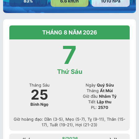
83%
6.6 km/h
1010 hPa
THÁNG 8 NĂM 2026
7
Thứ Sáu
Tháng Sáu
Ngày
Quý Sửu
25
Tháng
Ất Mùi
Giờ đầu
Nhâm Tý
Tiết
Lập thu
Bính Ngọ
PL:
2570
Giờ hoàng đạo: Dần (3-5), Mẹo (5-7), Tỵ (9-11), Thân (15-
17), Tuất (19-21), Hợi (21-23)
‹‹
‹
8/2026
›
››