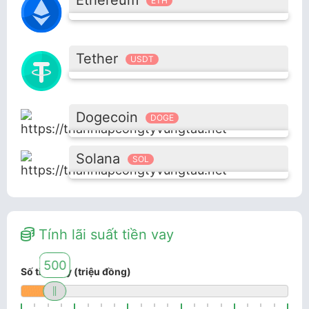
ETH
Tether
USDT
Dogecoin
DOGE
Solana
SOL
Tính lãi suất tiền vay
500
Số tiền vay (triệu đồng)