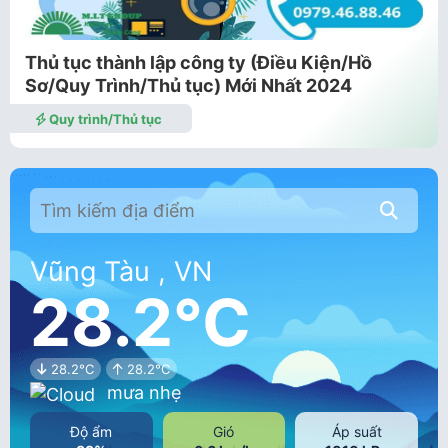
Thủ tục thành lập công ty (Điều Kiện/Hồ
Sơ/Quy Trình/Thủ tục) Mới Nhất 2024
Quy trình/Thủ tục
Vũng Tàu , VN
28.2°C
28.2°C
28.2°C
mưa nhẹ
Độ ẩm
Gió
Áp suất