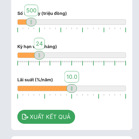
500
Số tiền vay (triệu đồng)
24
Kỳ hạn vay (tháng)
10.0
Lãi suất (%/năm)
XUẤT KẾT QUẢ