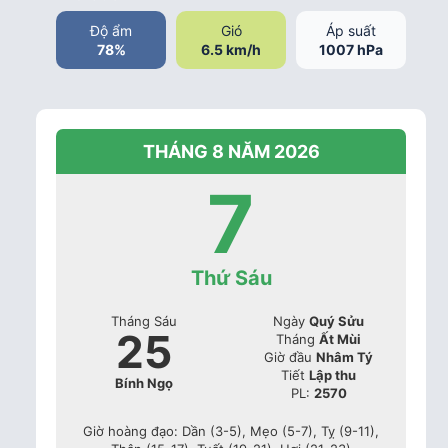
Độ ẩm
Gió
Áp suất
78%
6.5 km/h
1007 hPa
THÁNG 8 NĂM 2026
7
Thứ Sáu
Tháng Sáu
Ngày
Quý Sửu
25
Tháng
Ất Mùi
Giờ đầu
Nhâm Tý
Tiết
Lập thu
Bính Ngọ
PL:
2570
Giờ hoàng đạo: Dần (3-5), Mẹo (5-7), Tỵ (9-11),