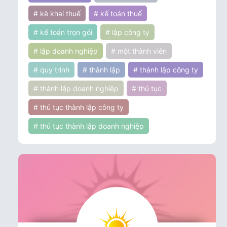
# kê khai thuế
# kế toán thuế
# kế toán trọn gói
# lập công ty
# lập doanh nghiệp
# một thành viên
# quy trình
# thành lập
# thành lập công ty
# thành lập doanh nghiệp
# thủ tục
# thủ tục thành lập công ty
# thủ tục thành lập doanh nghiệp