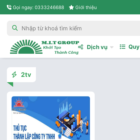
Gọi ngay: 0333246688
Giới thiệu
Quy 
Dịch vụ
2tv