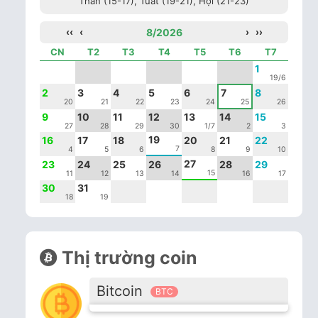
Thân (15-17), Tuất (19-21), Hợi (21-23)
‹‹
‹
8/2026
›
››
CN
T2
T3
T4
T5
T6
T7
1
19/6
2
3
4
5
6
7
8
20
21
22
23
24
25
26
9
10
11
12
13
14
15
27
28
29
30
1/7
2
3
19
16
17
18
20
21
22
7
4
5
6
8
9
10
27
23
24
25
26
28
29
15
11
12
13
14
16
17
30
31
18
19
Thị trường coin
Bitcoin
BTC