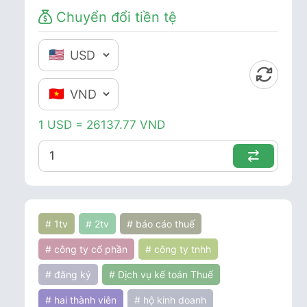
Chuyển đổi tiền tệ
1 USD = 26137.77 VND
# 1tv
# 2tv
# báo cáo thuế
# công ty cổ phần
# công ty tnhh
# đăng ký
# Dịch vụ kế toán Thuế
# hai thành viên
# hộ kinh doanh